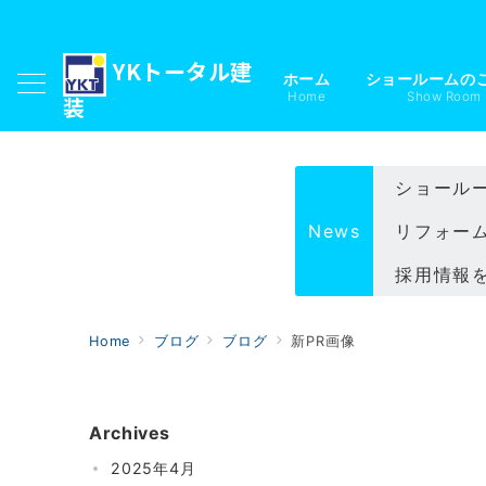
YKトータル建
ホーム
ショールームの
Home
Show Room
装
ショール
News
リフォー
採用情報
Home
ブログ
ブログ
新PR画像
Archives
2025年4月