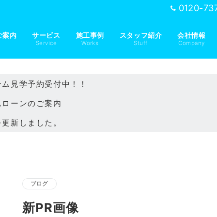
0120-73
ご案内
サービス
施工事例
スタッフ紹介
会社情報
Service
Works
Stuff
Company
ーム見学予約受付中！！
ムローンのご案内
を更新しました。
ブログ
新PR画像