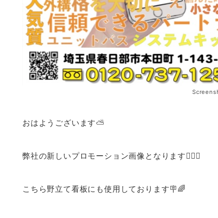
Screens
おはようございます⛅️
弊社の新しいプロモーション画像となります💁🏻‍♀️
こちら野立て看板にも使用しております🪧🌈