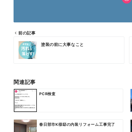
前の記事
投
塗装の前に大事なこと
稿
ナ
ビ
ゲ
関連記事
ー
PCR検査
シ
ョ
ン
春日部市K様邸の内装リフォーム工事完了