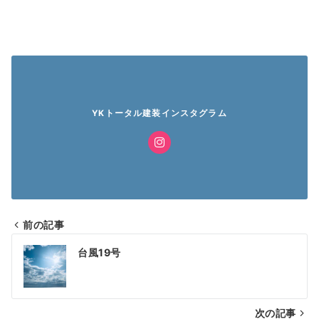
YKトータル建装インスタグラム
前の記事
投
台風19号
稿
ナ
次の記事
ビ