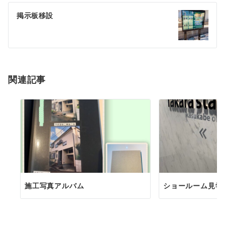
ゲ
掲示板移設
ー
シ
ョ
関連記事
ン
施工写真アルバム
ショールーム見学