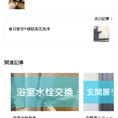
稿
ナ
次の記事
ビ
ゲ
春日部市Y様邸高圧洗浄
ー
シ
ョ
関連記事
ン
浴室水栓交換
玄関扉リフォーム