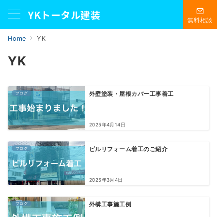
YKトータル建装
無料相談
Home
YK
YK
ブログ
外壁塗装・屋根カバー工事着工
2025年4月14日
ブログ
ビルリフォーム着工のご紹介
2025年3月4日
ブログ
外構工事施工例