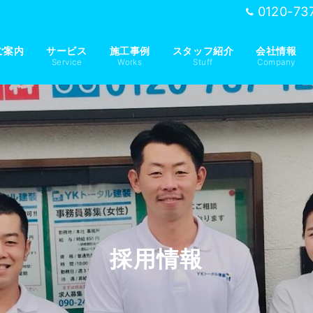
0120-73
ご案内
サービス
施工事例
スタッフ紹介
会社情報
Service
Works
Stuff
Company
採用情報