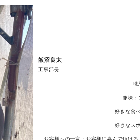
飯沼良太
工事部長
職
趣味：
好きな食
好きなス
お客様への一言：お客様に喜んで頂ける