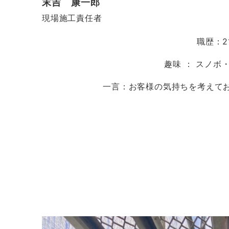
末吉 康一郎
現場施工責任者
職歴：2
趣味 ： スノボ
一言：お客様の気持ちを考えて