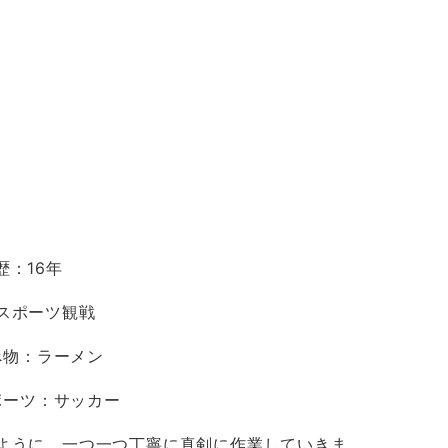
歴：16年
スポーツ観戦
べ物：ラーメン
ポーツ：サッカー
ように、一つ一つ丁寧に真剣に作業していきま