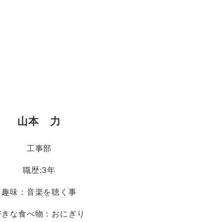
山本 力
工事部
職歴:3年
趣味：音楽を聴く事
好きな食べ物：おにぎり